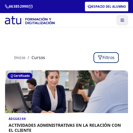
663852990
ESPACIO DEL ALUMNO
Abri
Inicio
/
Cursos
Filtros
Certificado
ADGG0208
ACTIVIDADES ADMINISTRATIVAS EN LA RELACIÓN CON
EL CLIENTE