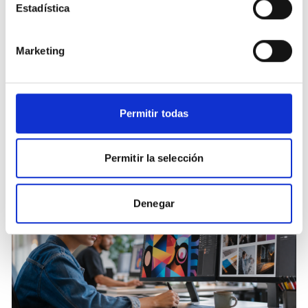
Estadística
Certificado
Marketing
Permitir todas
SSCB0211
DIRECCIÓN Y COORDINACIÓN DE ACTIVIDADES DE
TIEMPO LIBRE EDUCATIVO INFANTIL Y JUVENIL
Permitir la selección
Certificado de Profesionalidad
· Nivel 1
2
ediciones disponibles
Denegar
Certificado