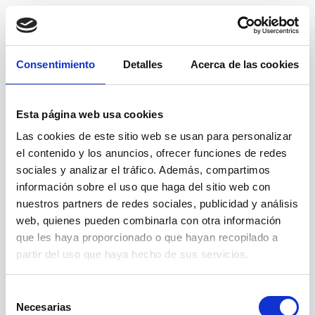
Consentimiento
Detalles
Acerca de las cookies
Esta página web usa cookies
Las cookies de este sitio web se usan para personalizar
el contenido y los anuncios, ofrecer funciones de redes
sociales y analizar el tráfico. Además, compartimos
información sobre el uso que haga del sitio web con
nuestros partners de redes sociales, publicidad y análisis
web, quienes pueden combinarla con otra información
404
que les haya proporcionado o que hayan recopilado a
partir del uso que haya hecho de sus servicios.
Página no encontrada
Selección
Necesarias
La ruta
/curso/atencion-sociosanitaria-a-personas-en-
de