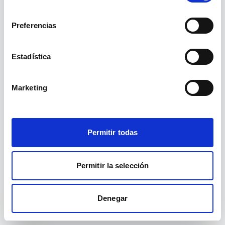
a-objetos-y-bases-de-datos-relacionales-para-
consentimiento
no existe.
desempleados-en-andalucia/
Preferencias
Ir a inicio
Estadística
Ver cursos
Marketing
Permitir todas
Permitir la selección
Denegar