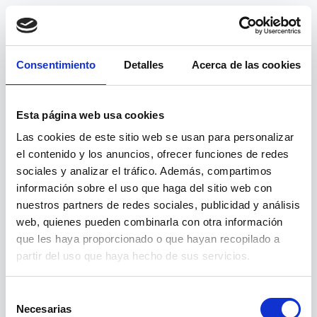
Consentimiento
Detalles
Acerca de las cookies
Esta página web usa cookies
Las cookies de este sitio web se usan para personalizar
el contenido y los anuncios, ofrecer funciones de redes
sociales y analizar el tráfico. Además, compartimos
información sobre el uso que haga del sitio web con
nuestros partners de redes sociales, publicidad y análisis
web, quienes pueden combinarla con otra información
404
que les haya proporcionado o que hayan recopilado a
partir del uso que haya hecho de sus servicios.
Página no encontrada
Selección
Necesarias
La ruta
no
/curso/actuaciones-en-primeros-auxilios/
de