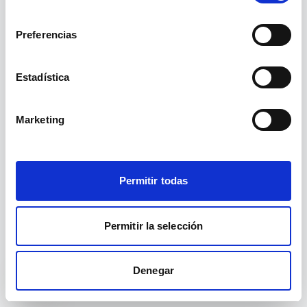
La ruta
no existe.
/curso/acoso-escolar-2/
consentimiento
Preferencias
Ir a inicio
Ver cursos
Estadística
Marketing
Permitir todas
Permitir la selección
Denegar