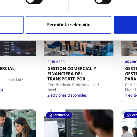
Certificado
Cert
Permitir la selección
COML0211
ADGD0
ERCIAL
GESTIÓN COMERCIAL Y
GEST
A
FINANCIERA DEL
GEST
TRANSPORTE POR
PARA
ofesionalidad
·
CARRETERA
Certificado de Profesionalidad
·
Certif
Nivel 1
Nivel 1
le
2
ediciones disponibles
1
edici
Certificado
Cert