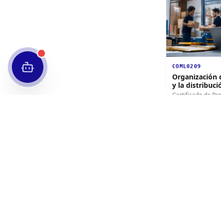
COML0209
Organización 
y la distribuci
Certificado de Pr
Nivel 1
1
edición disponib
Certificado