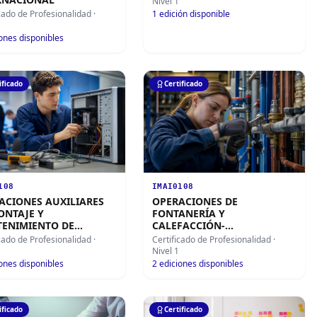
Nivel 1
icado de Profesionalidad
·
1
edición disponible
ones disponibles
ificado
Certificado
108
IMAI0108
ACIONES AUXILIARES
OPERACIONES DE
ONTAJE Y
FONTANERÍA Y
ENIMIENTO DE
CALEFACCIÓN-
EMAS
CLIMATIZACIÓN DOMÉSTICA
icado de Profesionalidad
·
Certificado de Profesionalidad
·
OINFORMÁTICOS
Nivel 1
ones disponibles
2
ediciones disponibles
ificado
Certificado