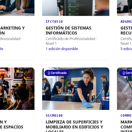
IFCT0510
ADGD0
MARKETING Y
GESTIÓN DE SISTEMAS
GEST
ÓN
INFORMÁTICOS
RECU
ofesionalidad
·
Certificado de Profesionalidad
·
Certif
Nivel 1
Nivel 1
le
1
edición disponible
5
edici
Certificado
Cert
SSCM0108
COMM0
N Y
LIMPIEZA DE SUPERFICIES Y
MARK
E ESPACIOS
MOBILIARIO EN EDIFICIOS Y
COMP
LOCALES
INTE