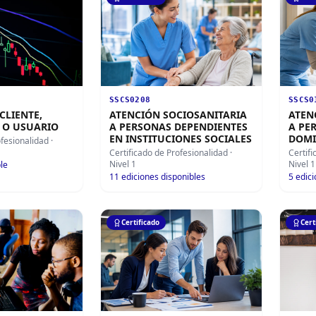
SSCS0208
SSCS0
CLIENTE,
ATENCIÓN SOCIOSANITARIA
ATEN
 O USUARIO
A PERSONAS DEPENDIENTES
A PE
EN INSTITUCIONES SOCIALES
DOMI
ofesionalidad
·
Certificado de Profesionalidad
·
Certif
Nivel 1
Nivel 1
le
11
ediciones disponibles
5
edici
Certificado
Cert