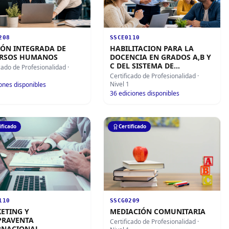
208
SSCE0110
IÓN INTEGRADA DE
HABILITACION PARA LA
RSOS HUMANOS
DOCENCIA EN GRADOS A,B Y
C DEL SISTEMA DE
icado de Profesionalidad
·
FORMACION PROFESIONAL
Certificado de Profesionalidad
·
Nivel 1
ones disponibles
36
ediciones disponibles
ificado
Certificado
110
SSCG0209
ETING Y
MEDIACIÓN COMUNITARIA
RAVENTA
Certificado de Profesionalidad
·
RNACIONAL