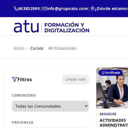
663852990
|
info@grupoatu.com
|
¿Dónde estamo
Inicio
/
Cursos
48
titulaciones
Certificado
Filtros
Limpiar todo
COMUNIDAD
ADGG0208
ACTIVIDADES
PROVINCIA
ADMINISTRATI