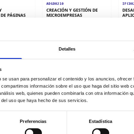
ADGD0210
IFCD0
Y
CREACIÓN Y GESTIÓN DE
DESA
 DE PÁGINAS
MICROEMPRESAS
APLI
TECN
Certificado de Profesionalidad
·
Nivel 1
ofesionalidad
·
Certif
Nivel 1
8
ediciones disponibles
le
1
edici
Detalles
Certificado
Cert
s
b se usan para personalizar el contenido y los anuncios, ofrecer
s, compartimos información sobre el uso que haga del sitio web 
 análisis web, quienes pueden combinarla con otra información q
ARGG0110
SEAG0
r del uso que haya hecho de sus servicios.
DISEÑO DE PRODUCTOS
GEST
N DE
GRÁFICOS
Certif
DE TIEMPO
Nivel 1
Certificado de Profesionalidad
·
IVO INFANTIL
Preferencias
Estadística
Nivel 1
ofesionalidad
·
22
edi
1
edición disponible
nibles