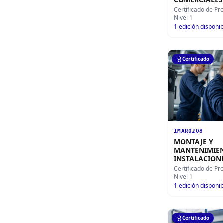
Certificado de Pr
Nivel 1
1
edición disponib
Certificado
IMAR0208
MONTAJE Y
MANTENIMIEN
INSTALACION
CLIMATIZACI
Certificado de Pr
VENTILACIÓN
Nivel 1
1
edición disponib
Certificado