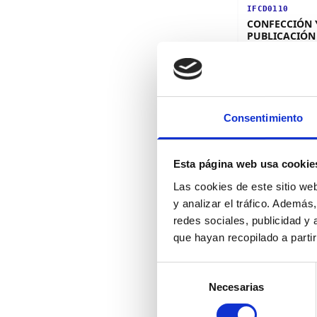
IFCD0110
CONFECCIÓN 
PUBLICACIÓN
WEB
Certificado de Pr
Nivel 1
1
edición disponib
Consentimiento
Certificado
Esta página web usa cookie
Las cookies de este sitio we
y analizar el tráfico. Ademá
redes sociales, publicidad y
SSCB0211
que hayan recopilado a parti
DIRECCIÓN Y
COORDINACIÓ
Selección
ACTIVIDADES 
LIBRE EDUCAT
Necesarias
de
Certificado de Pr
Y JUVENIL
Nivel 1
consentimiento
2
ediciones dispo