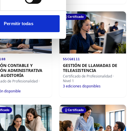
ificado
Certificado
Permitir todas
108
SSCG0111
IÓN CONTABLE Y
GESTIÓN DE LLAMADAS DE
IÓN ADMINISTRATIVA
TELEASISTENCIA
 AUDITORÍA
Certificado de Profesionalidad
·
Nivel 1
icado de Profesionalidad
·
3
ediciones disponibles
ón disponible
ificado
Certificado