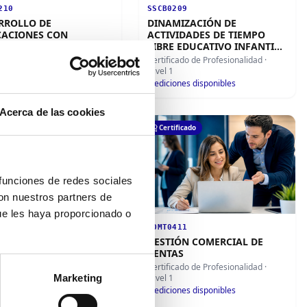
210
SSCB0209
RROLLO DE
DINAMIZACIÓN DE
CACIONES CON
ACTIVIDADES DE TIEMPO
OLOGÍAS WEB
LIBRE EDUCATIVO INFANTIL
Y JUVENIL
icado de Profesionalidad
·
Certificado de Profesionalidad
·
Nivel 1
ón disponible
4
ediciones disponibles
Acerca de las cookies
ificado
Certificado
 funciones de redes sociales
con nuestros partners de
ue les haya proporcionado o
211
COMT0411
IÓN AMBIENTAL
GESTIÓN COMERCIAL DE
VENTAS
icado de Profesionalidad
·
Certificado de Profesionalidad
·
Marketing
Nivel 1
ciones disponibles
6
ediciones disponibles