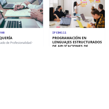
208
IFCD0111
QUERÍA
PROGRAMACIÓN EN
LENGUAJES ESTRUCTURADOS
icado de Profesionalidad
·
DE APLICACIONES DE
GESTIÓN
ón disponible
Certificado de Profesionalidad
·
Nivel 1
1
edición disponible
ificado
Certificado