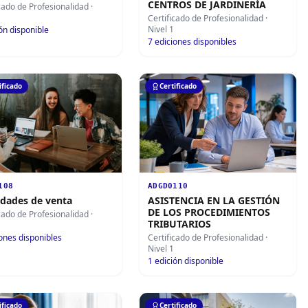
CENTROS DE JARDINERÍA
icado de Profesionalidad
·
Certificado de Profesionalidad
·
Nivel 1
ón disponible
7
ediciones disponibles
ificado
Certificado
108
ADGD0110
idades de venta
ASISTENCIA EN LA GESTIÓN
DE LOS PROCEDIMIENTOS
icado de Profesionalidad
·
TRIBUTARIOS
ones disponibles
Certificado de Profesionalidad
·
Nivel 1
1
edición disponible
ificado
Certificado