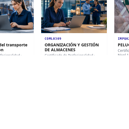
COML0309
IMPQ0
del transporte
ORGANIZACIÓN Y GESTIÓN
PELU
ón
DE ALMACENES
Certif
Nivel 1
ofesionalidad
·
Certificado de Profesionalidad
·
Nivel 1
1
edici
le
9
ediciones disponibles
Certificado
Cert