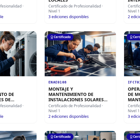
ofesionalidad
·
Certificado de Profesionalidad
·
Certif
Nivel 1
Nivel 1
le
3
ediciones disponibles
2
edici
Certificado
Cert
ENAE0108
IFCT0
MONTAJE Y
OPER
TO DE
MANTENIMIENTO DE
DE M
ES DE
INSTALACIONES SOLARES
MANT
ÓN Y
FOTOVOLTAICAS
SIST
ofesionalidad
·
Certificado de Profesionalidad
·
Certif
-EXTRACCIÓN
MICR
Nivel 1
Nivel 1
le
2
ediciones disponibles
3
edici
Certificado
Cert