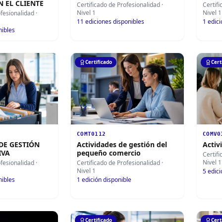
 EL CLIENTE
Certificado de Profesionalidad
·
Certif
Nivel 1
Nivel 1
ofesionalidad
·
11
ediciones disponibles
1
edici
nibles
Certificado
Cert
COMT0112
COMV0
DE GESTIÓN
Actividades de gestión del
Activ
IVA
pequeño comercio
Certif
Nivel 1
ofesionalidad
·
Certificado de Profesionalidad
·
Nivel 1
5
edici
nibles
1
edición disponible
Certificado
Cert