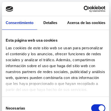
Consentimiento
Detalles
Acerca de las cookies
Esta página web usa cookies
Las cookies de este sitio web se usan para personalizar
el contenido y los anuncios, ofrecer funciones de redes
sociales y analizar el tráfico. Además, compartimos
información sobre el uso que haga del sitio web con
nuestros partners de redes sociales, publicidad y análisis
web, quienes pueden combinarla con otra información
404
que les haya proporcionado o que hayan recopilado a
partir del uso que haya hecho de sus servicios.
Página no encontrada
Selección
Necesarias
La ruta
no
/curso/tutorizacion-en-teleformacion/
de