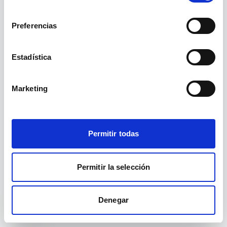
La ruta
no existe.
/ciudades/torrepacheco/
consentimiento
Preferencias
Ir a inicio
Ver cursos
Estadística
Marketing
Permitir todas
Permitir la selección
Denegar