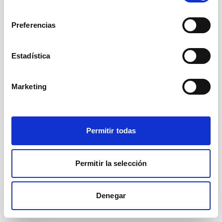
La ruta
no existe.
/modalidad/presencial/page/31/
consentimiento
Preferencias
Ir a inicio
Ver cursos
Estadística
Marketing
Permitir todas
Permitir la selección
Denegar